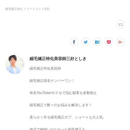
縮毛矯正
(
94
)
トリートメント
(
53
)
縮毛矯正特化美容師三好としき
縮毛矯正特化美容師
縮毛矯正指名ナンバーワン！
有名YouTuberやクセで悩む顧客を多数抱え
縮毛矯正で数々のお悩みを解決します！
柔らかく作る縮毛矯正ボブ、ショートも大人気。
他店で納得いかなかった縮毛矯正も