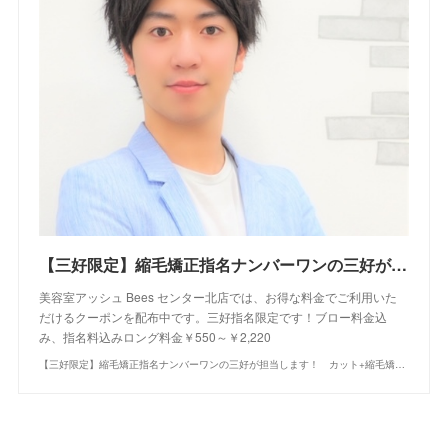
【三好限定】縮毛矯正指名ナンバーワンの三好が担当します！ カット+縮毛矯正+シャンプー｜クーポン・メニュー｜Bees センター北店｜ヘアサロン・美容院｜Ash オフィシャルサイト
美容室アッシュ Bees センター北店では、お得な料金でご利用いた
だけるクーポンを配布中です。三好指名限定です！ブロー料金込
み、指名料込みロング料金￥550～￥2,220
【三好限定】縮毛矯正指名ナンバーワンの三好が担当します！ カット+縮毛矯正+シャンプー｜クーポン・メニュー｜Bees センター北店｜ヘアサロン・美容院｜Ash オフィシャルサイト